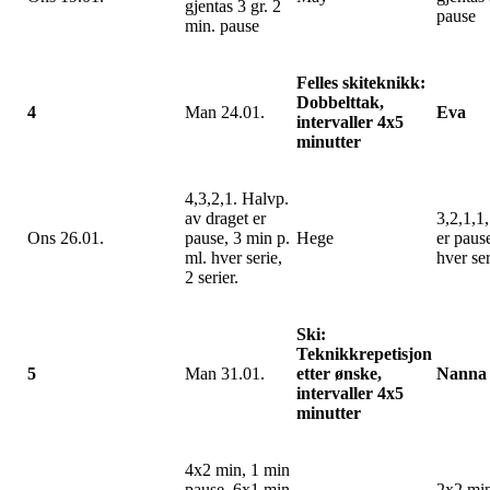
gjentas 3 gr. 2
pause
min. pause
Felles skiteknikk:
Dobbelttak,
4
Man 24.01.
Eva
intervaller 4x5
minutter
4,3,2,1. Halvp.
av draget er
3,2,1,1,
Ons 26.01.
pause, 3 min p.
Hege
er pause
ml. hver serie,
hver ser
2 serier.
Ski:
Teknikkrepetisjon
5
Man 31.01.
etter ønske,
Nanna
intervaller 4x5
minutter
4x2 min, 1 min
pause, 6x1 min,
2x2 min