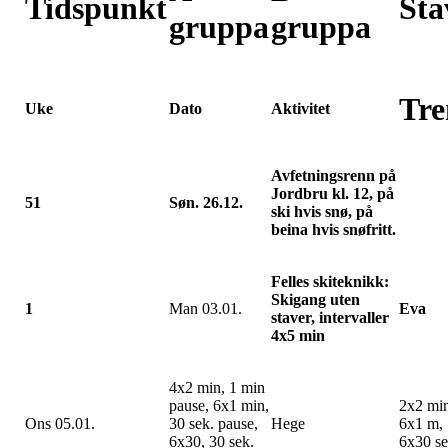
Tidspunkt
Sta
gruppa
gruppa
Tre
Uke
Dato
Aktivitet
Avfetningsrenn på
Jordbru kl. 12, på
51
Søn. 26.12.
ski hvis snø, på
beina hvis snøfritt.
Felles skiteknikk:
Skigang uten
1
Man 03.01.
Eva
staver, intervaller
4x5 min
4x2 min, 1 min
pause, 6x1 min,
2x2 min
Ons 05.01.
30 sek. pause,
Hege
6x1 m, 
6x30, 30 sek.
6x30 se