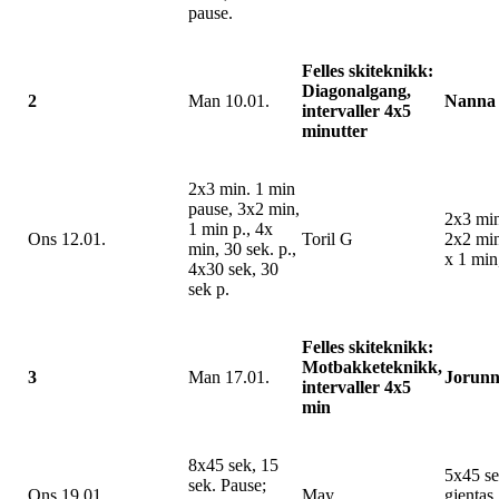
pause.
Felles skiteknikk:
Diagonalgang,
2
Man 10.01.
Nanna
intervaller 4x5
minutter
2x3 min. 1 min
pause, 3x2 min,
2x3 min
1 min p., 4x
Ons 12.01.
Toril G
2x2 min
min, 30 sek. p.,
x 1 min
4x30 sek, 30
sek p.
Felles skiteknikk:
Motbakketeknikk,
3
Man 17.01.
Jorun
intervaller 4x5
min
8x45 sek, 15
5x45 se
sek. Pause;
Ons 19.01.
May
gjentas