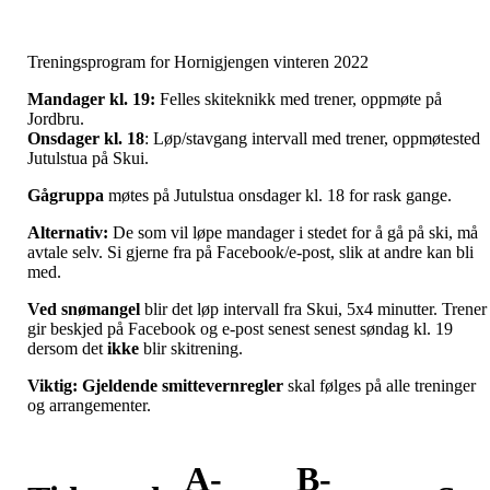
Treningsprogram for Hornigjengen vinteren 2022
Mandager kl. 19:
Felles skiteknikk med trener, oppmøte på
Jordbru.
Onsdager kl. 18
: Løp/stavgang intervall med trener, oppmøtested
Jutulstua på Skui.
Gågruppa
møtes på Jutulstua onsdager kl. 18 for rask gange.
Alternativ:
De som vil løpe mandager i stedet for å gå på ski, må
avtale selv. Si gjerne fra på Facebook/e-post, slik at andre kan bli
med.
Ved snømangel
blir det løp intervall fra Skui, 5x4 minutter. Trener
gir beskjed på Facebook og e-post senest senest søndag kl. 19
dersom det
ikke
blir skitrening.
Viktig: Gjeldende smittevernregler
skal følges på alle treninger
og arrangementer.
A-
B-