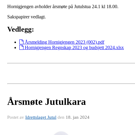
Hornigjengen avholder årsmøte på Jutulstua 24.1 kl 18.00.
Sakspapirer vedlagt.
Vedlegg:
Årsmelding Hornigjengen 2023 (002).pdf
Hornigjengen Regnskap 2023 og budsjett 2024.xlsx
Årsmøte Jutulkara
Postet av
Idrettslaget Jutul
den
18. jan 2024