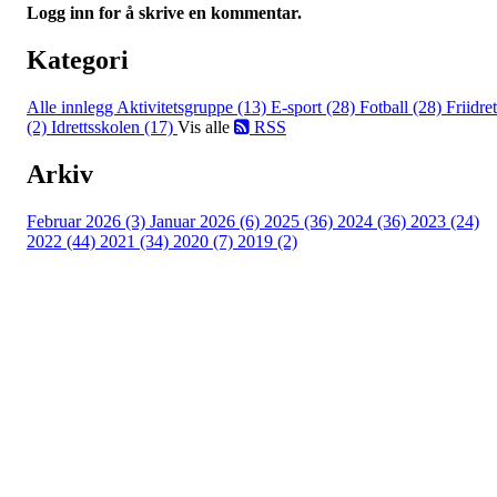
Logg inn for å skrive en kommentar.
Kategori
Alle innlegg
Aktivitetsgruppe (13)
E-sport (28)
Fotball (28)
Friidret
(2)
Idrettsskolen (17)
Vis alle
RSS
Arkiv
Februar 2026 (3)
Januar 2026 (6)
2025 (36)
2024 (36)
2023 (24)
2022 (44)
2021 (34)
2020 (7)
2019 (2)
Idrettslaget Jutul
Skuiløkka 15, 1340 SKUI
Org. nr.: 984 495 358